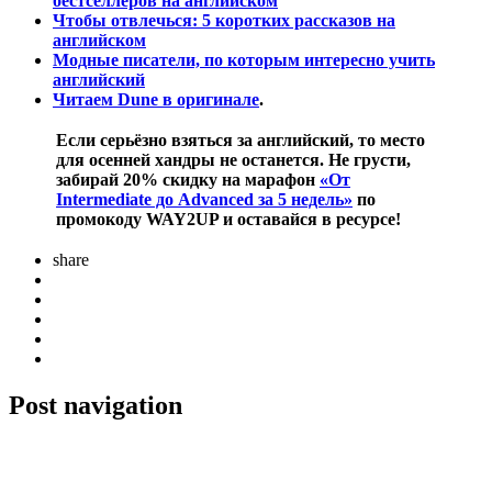
бестселлеров на английском
Чтобы отвлечься: 5 коротких рассказов на
английском
Модные писатели, по которым интересно учить
английский
Читаем Dune в оригинале
.
Если серьёзно взяться за английский, то место
для осенней хандры не останется. Не грусти,
забирай 20% скидку на марафон
«От
Intermediate до Advanced за 5 недель»
по
промокоду WAY2UP и оставайся в ресурсе!
share
Post navigation