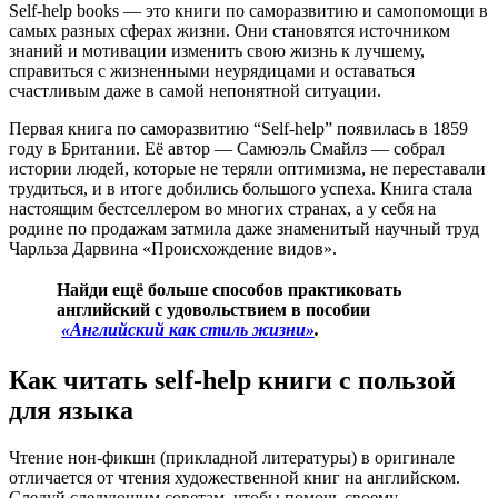
Self-help books — это книги по саморазвитию и самопомощи в
самых разных сферах жизни. Они становятся источником
знаний и мотивации изменить свою жизнь к лучшему,
справиться с жизненными неурядицами и оставаться
счастливым даже в самой непонятной ситуации.
Первая книга по саморазвитию “Self-help” появилась в 1859
году в Британии. Её автор — Самюэль Смайлз — собрал
истории людей, которые не теряли оптимизма, не переставали
трудиться, и в итоге добились большого успеха. Книга стала
настоящим бестселлером во многих странах, а у себя на
родине по продажам затмила даже знаменитый научный труд
Чарльза Дарвина «Происхождение видов».
Найди ещё больше способов практиковать
английский с удовольствием в пособии
«‎Английский как стиль жизни»
‎.
Как читать self-help книги с пользой
для языка
Чтение нон-фикшн (прикладной литературы) в оригинале
отличается от чтения художественной книг на английском.
Следуй следующим советам, чтобы помочь своему