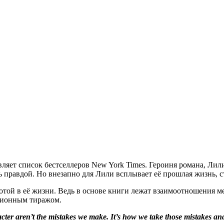
ляет список бестселлеров New York Times. Героиня романа, Лил
ь правдой. Но внезапно для Лили всплывает её прошлая жизнь, 
той в её жизни. Ведь в основе книги лежат взаимоотношения ме
ллионным тиражом.
er aren’t the mistakes we make. It’s how we take those mistakes and