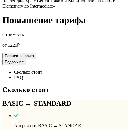
Челлендж-курс с Веней Паком и Мариной Могилко «От
Elementary до Intermediate»
Повышение тарифа
Стоимость
от 5220₽
Повысить тариф
Подробнее
Сколько стоит
FAQ
Сколько стоит
BASIC → STANDARD
Апгрейд от BASIC → STANDARD