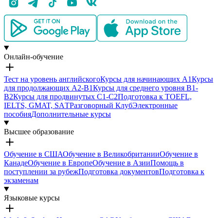
Онлайн-обучение
Тест на уровень английского
Курсы для начинающих A1
Курсы
для продолжающих A2-B1
Курсы для среднего уровня B1-
B2
Курсы для продвинутых С1-С2
Подготовка к TOEFL,
IELTS, GMAT, SAТ
Разговорный Клуб
Электронные
пособия
Дополнительные курсы
Высшее образование
Обучение в США
Обучение в Великобритании
Обучение в
Канаде
Обучение в Европе
Обучение в Азии
Помощь в
поступлении за рубеж
Подготовка документов
Подготовка к
экзаменам
Языковые курсы