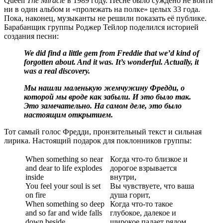
Queen
The Miracle
в 1989 году. Песне было суждено не войти
ни в один альбом и «пролежать на полке» целых 33 года.
Пока, наконец, музыканты не решили показать её публике.
Барабанщик группы Роджер Тейлор поделился историей
создания песни:
We did find a little gem from Freddie that we’d kind of
forgotten about. And it was. It’s wonderful. Actually, it
was a real discovery.
Мы нашли маленькую жемчужину Фредди, о
которой мы вроде как забыли. И это было так.
Это замечательно. На самом деле, это было
настоящим открытием.
Тот самый голос Фредди, пронзительный текст и сильная
лирика. Настоящий подарок для поклонников группы:
When something so near
Когда что-то близкое и
and dear to life explodes
дорогое взрывается
inside
внутри,
You feel your soul is set
Вы чувствуете, что ваша
on fire
душа горит,
When something so deep
Когда что-то такое
and so far and wide falls
глубокое, далекое и
down beside
широкое падает рядом,