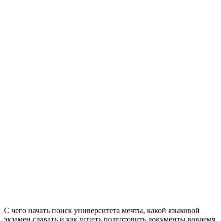
С чего начать поиск университета мечты, какой языковой
экзамен сдавать и как успеть подготовить документы вовремя