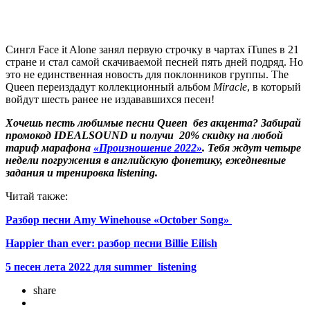
Сингл Face it Alone занял первую строчку в чартах iTunes в 21
стране и стал самой скачиваемой песней пять дней подряд. Но
это не единственная новость для поклонников группы. The
Queen переиздадут коллекционный альбом
Miracle
, в который
войдут шесть ранее не издававшихся песен!
Хочешь песть любимые песни Queen без акцента? Забирай
промокод IDEALSOUND и получи 20% скидку на любой
тариф марафона
«Произношение 2022»
. Тебя ждут четыре
недели погружения в английскую фонетику, ежедневные
задания и тренировка listening.
Читай также:
Разбор песни Amy Winehouse «October Song»
Happier than ever: разбор песни Billie Eilish
5 песен лета 2022 для summer listening
share