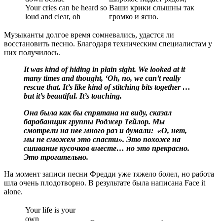
Your cries can be heard so
Ваши крики слышны так
loud and clear, oh
громко и ясно.
Музыканты долгое время сомневались, удастся ли
восстановить песню. Благодаря техническим специалистам у
них получилось.
It was kind of hiding in plain sight. We looked at it
many times and thought, ‘Oh, no, we can’t really
rescue that. It’s like kind of stitching bits together …
but it’s beautiful. It’s touching.
Она была как бы спрятана на виду, сказал
барабанщик группы Роджер Тейлор. Мы
смотрели на нее много раз и думали: «‎О, нет,
мы не сможем это спасти»‎‎. Это похоже на
сшивание кусочков вместе… но это прекрасно.
Это трогательно.
На момент записи песни Фредди уже тяжело болел, но работа
шла очень плодотворно. В результате была написана Face it
alone.
Your life is your
own