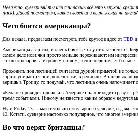
Неважно, суеверный ты или считаешь всё это чепухой, среди 
(luck)
. Давай посмотрим, какие словечки и выражения на англ
Чего боятся американцы?
Для начала, предлагаем посмотреть тебе крутое видео от
TED
на
Американцы азартны, и очень боятся, что у них закончится
beg
самом деле новички просто меньше переживают: им интересен са
сотню долларов за игровым столом, точно нервничает больше.
Проходить под лестницей считается дурной приметой не только
корни: упираются они, конечно же, в религию. Во-первых, люди,
веришь в Троицу, то подумай, что лестница очень напоминает 
«Беда не приходит одна», а в Америке она приходит сразу в тр
тремя событиями. Никому неизвестно каким образом ведутся матем
Ну и Friday 13 — максимально популярное суеверие, и даже есл
13
.
Кстати, суеверие настолько популярное, что многие америк
Во что верят британцы?