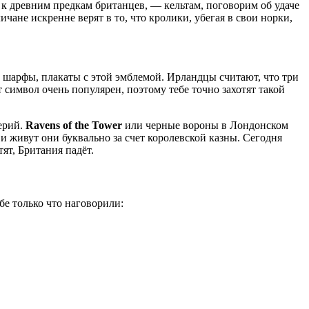
я к древним предкам британцев, — кельтам, поговорим об удаче
ичане искренне верят в то, что кролики, убегая в свои норки,
и, шарфы, плакаты с этой эмблемой. Ирландцы считают, что три
т символ очень популярен, поэтому тебе точно захотят такой
верий.
Ravens of the Tower
или черные вороны в Лондонском
, и живут они буквально за счет королевской казны. Сегодня
тят, Британия падёт.
бе только что наговорили: