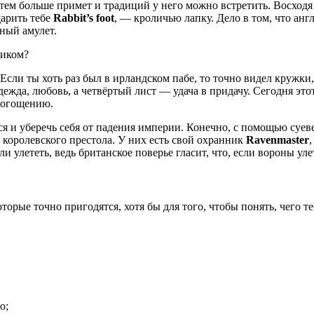
, тем больше примет и традиций у него можно встретить. Восход
дарить тебе
Rabbit’s foot
, — кроличью лапку. Дело в том, что англ
ьный амулет.
оликом?
 Если ты хоть раз был в ирландском пабе, то точно видел кружк
дежда, любовь, а четвёртый лист — удача в придачу. Сегодня это
обогощению.
ься и уберечь себя от падения империи. Конечно, с помощью суе
королевского престола. У них есть свой охранник
Ravenmaster
и улететь, ведь британское поверье гласит, что, если вороны уле
торые точно пригодятся, хотя бы для того, чтобы понять, чего те
о;