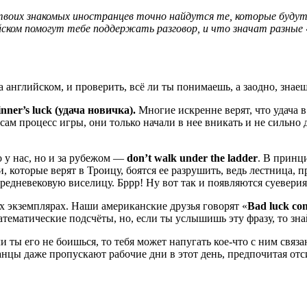
твоих знакомых иностранцев точно найдутся те, которые будут
ийском помогут тебе поддержать разговор, и что значат разные
 английском, и проверить, всё ли ты понимаешь, а заодно, зна
inner’s luck (удача новичка).
Многие искренне верят, что удача в
м процесс игры, они только начали в нее вникать и не сильно д
 у нас, но и за рубежом —
don’t walk under the ladder
. В принц
 которые верят в Троицу, боятся ее разрушить, ведь лестница, п
средневековую виселицу. Бррр! Ну вот так и появляются суевери
ёх экземплярах. Наши американские друзья говорят «
Bad luck com
атические подсчёты, но, если ты услышишь эту фразу, то знай, чт
и ты его не боишься, то тебя может напугать кое-что с ним связ
анцы даже пропускают рабочие дни в этот день, предпочитая от