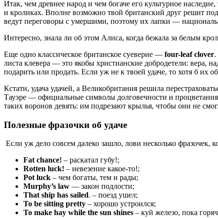
Итак, чем древнее народ и чем богаче его культурное наследие
и кроликах. Вполне возможно твой британский друг решит по
ведут переговоры с умершими, поэтому их лапки — национал
Интересно, знала ли об этом Алиса, когда бежала за белым кр
Еще одно классическое британское суеверие —
four-leaf clover
.
листа клевера — это якобы христианские добродетели: вера, на
подарить или продать. Если уж не к твоей удаче, то хотя б их 
Кстати, удача удачей, а Великобритания решила перестраховат
Тауэре — официальные символы долговечности и процветания 
таких воронов девять: им подрезают крылья, чтобы они не смогл
Полезные фразочки об удаче
Если уж дело совсем далеко зашло, лови несколько фразочек, ко
Fat chance!
– раскатал губу!;
Rotten luck!
– невезение какое-то!;
Pot luck
– чем богаты, тем и рады;
Murphy’s law
— закон подлости;
That ship has sailed
. – поезд ушел;
To be sitting pretty
– хорошо устроился;
To make hay while the sun shines
– куй железо, пока горяч