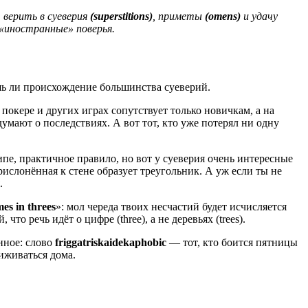
 верить в суеверия
(superstitions)
, приметы
(omens)
и удачу
 «иностранные» поверья.
ешь ли происхождение большинства суеверий.
 покере и других играх сопутствует только новичкам, а на
умают о последствиях. А вот тот, кто уже потерял ни одну
ипе, практичное правило, но вот у суеверия очень интересные
рислонённая к стене образует треугольник. А уж если ты не
я.
es in threes
»: мол череда твоих несчастий будет исчисляется
о речь идёт о цифре (three), а не деревьях (trees).
анное: слово
friggatriskaidekaphobic
— тот, кто боится пятницы
сиживаться дома.