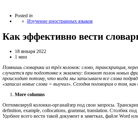
Posted
in
Изучение иностранных языков
Как эффективно вести словар
18 января 2022
1 мин
Помнишь словарики из трёх колонок: слово, транскрипция, пере
случается при подготовке к экзамену: блокнот полон новых фр
происходит потому, что когда мы записываем все слова подряд
«записал новые слова = выучил». Сегодня поговорим о том, как
More columns
Оптимизируй колонки-органайзер под свои запросы. Транскрипц
definition, example, collocations, grammar, translation. Стол
Удобнее всего вести такой документ в заметках, файле Word ил