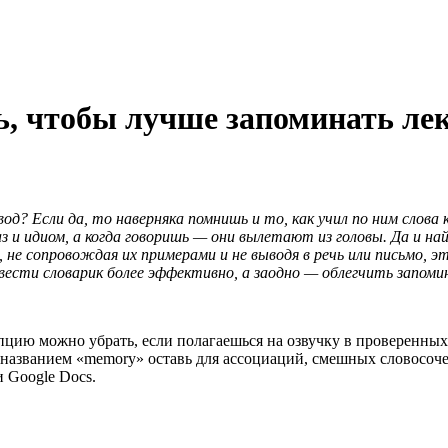
ь, чтобы лучше запоминать ле
вод? Если да, то наверняка помнишь и то, как учил по ним слова
аз и идиом, а когда говоришь — они вылетают из головы. Да и н
, не сопровождая их примерами и не выводя в речь или письмо, 
 вести словарик более эффективно, а заодно — облегчить запомин
ию можно убрать, если полагаешься на озвучку в проверенных сл
бик под названием «memory» оставь для ассоциаций, смешных словос
и Google Docs.