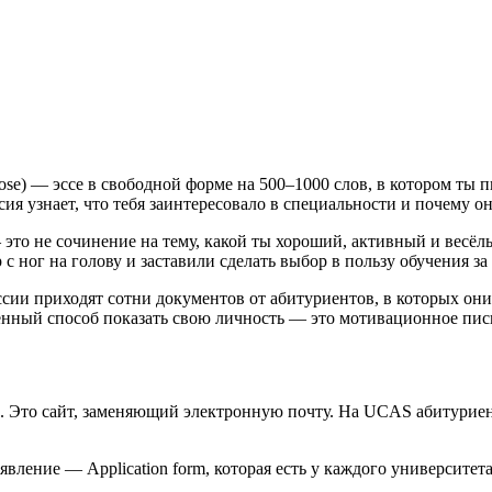
Purpose) — эссе в свободной форме на 500–1000 слов, в котором 
я узнает, что тебя заинтересовало в специальности и почему о
—
это не сочинение на тему, какой ты хороший, активный и весёл
с ног на голову и заставили сделать выбор в пользу обучения за
сии приходят сотни документов от абитуриентов, в которых они
венный способ показать свою личность
— это мотивационное пис
. Это сайт, заменяющий электронную почту. На UCAS абитурие
ление — Application form, которая есть у каждого университет