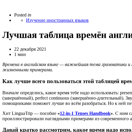
Posted
in
Изучение иностранных языков
Лучшая таблица времён англ
22 декабря 2021
1 мин
Времена в английском языке — важнейшая тема грамматики и г
жизненными примерами.
Как лучше всего пользоваться этой таблицей вре
Вначале определись, какое время тебе надо использовать: present
(завершённый), perfect continuous (завершённо-длительный). Зв
помощниками поможет лучше во всём разобраться. Но к ней пе
Хит LinguaTrip — пособие
«
12-in-1 Tenses Handbook
»
. С ним 
проиллюстрировали наглядными примерами из современного а
Давай кратко рассмотрим, какое время надо испо