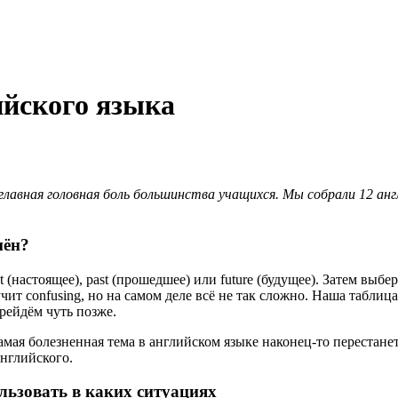
ийского языка
лавная головная боль большинства учащихся. Мы собрали 12 англ
мён?
 (настоящее), past (прошедшее) или future (будущее). Затем выбери
учит confusing, но на самом деле всё не так сложно. Наша табли
рейдём чуть позже.
самая болезненная тема в английском языке наконец-то перестан
нглийского.
льзовать в каких ситуациях