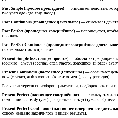
Past Simple (простое прошедшее)
— описывает действие, котор
two years ago (два года назад).
Past Continuous (прошедшее длительное)
— описывает действ
Past Perfect (прошедшее совершённое)
— используется, чтобы 
прошлом.
Past Perfect Continuous (прошедшее совершённое длительное
неким моментом в прошлом.
Present Simple (настоящее простое)
— обозначает регулярно п
(обычно), always (всегда), often (часто), sometimes (иногда), eve
Present Continuous (настоящее длительное)
— обозначает дей
now (сейчас), at this moment (в этот момент), today (сегодня).
Больше интересных разборов грамматики, подборок лексики и
Present Perfect (настоящее совершённое)
— используется для о
помощники: already (уже), just (только что), yet (уже, ещё), recen
Present Perfect Continuous (настоящее совершённое длитель
совсем недавно закончилось и виден результат.