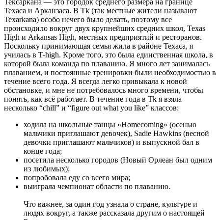
Тексаркана — это городок среднего размера на границе
Техаса и Арканзаса. В Tk (так местные жители называют
Texarkana) особо нечего было делать, поэтому все
происходило вокруг двух крупнейших средних школ, Texas
High и Arkansas High, местных предприятий и ресторанов.
Поскольку принимающая семья жила в районе Техаса, я
училась в T-high. Кроме того, это была единственная школа, в
которой была команда по плаванию. Я много лет занималась
плаванием, и постоянные тренировки были необходимостью в
течение всего года. Я всегда легко привыкала к новой
обстановке, и мне не потребовалось много времени, чтобы
понять, как всё работает. В течение года в Tk я взяла
несколько “chill” и “figure out what you like” классов:
ходила на школьные танцы «Homecoming» (осенью
мальчики приглашают девочек), Sadie Hawkins (весной
девочки приглашают мальчиков) и выпускной бал в
конце года;
посетила несколько городов (Новый Орлеан был одним
из любимых);
попробовала еду со всего мира;
выиграла чемпионат области по плаванию.
Что важнее, за один год узнала о стране, культуре и
людях вокруг, а также рассказала другим о настоящей