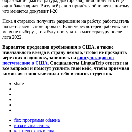
образования (магистратура, докторская), либо получать ещё
один бакалавриат. Визу всё равно придётся обновлять, потому
что меняется документ I-20.
Пока я стараюсь получить разрешение на работу, работодатель
пытается меня спонсировать. Если через лотерею рабочих виз
меня не выберут, то я буду поступать в магистратуру после
лета 2022.
Вариантов продления пребывания в США, а также
изначального въезда в страну немало, чтобы не проходить
через них в одиночку, запишись на
консультацию по
поступлению в США
. Специалисты LinguaTrip ответят на
все вопросы и помогут усилить твой кейс, чтобы приёмная
комиссия точно зачислила тебя в список студентов.
share
flex программа обмена
виза в сша сейчас
как переехать в сша