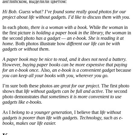
английском, выделили цветом:
Hi Bob. Guess what? I’ve found some really good photos for our
project about life without gadgets. I’d like to discuss them with you.
In each photo
, there is a woman with a book.
While
the woman
in
the first picture
is holding a paper book in the library, the woman
in
the second photo
has a gadget — an e-book. She is reading it at
home.
Both photos illustrate how
different our life can be with
gadgets or without them.
A paper book may be nice to read, and it does not need a battery.
However
, buying paper books can be more expensive that paying
for an e-book once.
Also
, an e-book is a convenient gadget
because
you can keep all your books with you, wherever you go.
I’m sure both these photos are
great for our project.
The first photo
shows that
life without gadgets can be full and active.
The second
photo demonstrates
that sometimes it is more convenient to use
gadgets like e-books.
As I
belong to a younger generation,
I believe that
life without
gadgets is poorer than life with gadgets. Technology, such as e-
books, makes our life easier.