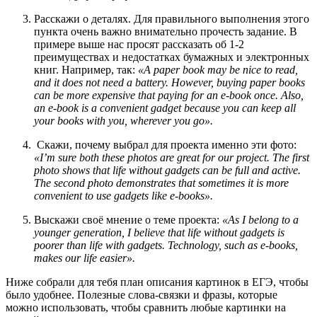
Расскажи о деталях. Для правильного выполнения этого
пункта очень важно внимательно прочесть задание. В
примере выше нас просят рассказать об 1-2
преимуществах и недостатках бумажных и электронных
книг. Например, так:
«A paper book may be nice to read,
and it does not need a battery. However, buying paper books
can be more expensive that paying for an e-book once. Also,
an e-book is a convenient gadget because you can keep all
your books with you, wherever you go».
Скажи, почему выбрал для проекта именно эти фото:
«I’m sure both these photos are great for our project. The first
photo shows that life without gadgets can be full and active.
The second photo demonstrates that sometimes it is more
convenient to use gadgets like e-books».
Выскажи своё мнение о теме проекта:
«As I belong to a
younger generation, I believe that life without gadgets is
poorer than life with gadgets. Technology, such as e-books,
makes our life easier».
Ниже собрали для тебя план описания картинок в ЕГЭ, чтобы
было удобнее. Полезные слова-связки и фразы, которые
можно использовать, чтобы сравнить любые картинки на