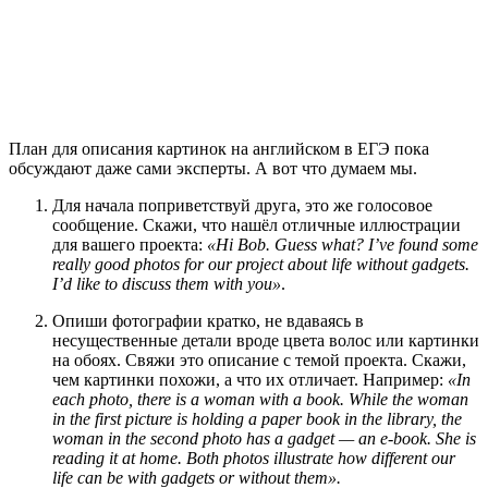
План для описания картинок на английском в ЕГЭ пока
обсуждают даже сами эксперты. А вот что думаем мы.
Для начала поприветствуй друга, это же голосовое
сообщение. Скажи, что нашёл отличные иллюстрации
для вашего проекта:
«Hi Bob. Guess what? I’ve found some
really good photos for our project about life without gadgets.
I’d like to discuss them with you»
.
Опиши фотографии кратко, не вдаваясь в
несущественные детали вроде цвета волос или картинки
на обоях. Свяжи это описание с темой проекта. Скажи,
чем картинки похожи, а что их отличает. Например:
«In
each photo, there is a woman with a book. While the woman
in the first picture is holding a paper book in the library, the
woman in the second photo has a gadget — an e-book. She is
reading it at home. Both photos illustrate how different our
life can be with gadgets or without them».