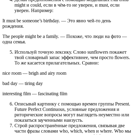
might и could, если в чём-то не уверен, и must, если
уверен. Например:
It must be someone’s birthday. — Это явно чей-то день
рождения.
The people might be a family. — Похоже, что люди на фото —
одна семья.
Используй точную лексику. Слово sunflowers покажет
твой словарный запас эффективнее, чем просто flowers.
То же касается прилагательных. Сравни:
nice room — brigh and airy room
bad day — tiring day
interesting film — fascinating film
Описывай картинку с помощью времен группы Present.
Future Perfect Continuous, условные предложения и
риторические вопросы могут выглядеть неуместно или
показаться заученными наизусть.
Строй распространённые предложения, связывая две
части фразы словами who, which, when и where. Who мы