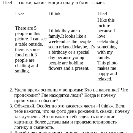
I feel — скажи, какие эмоции она у тебя вызывает.
I see
I think
I feel
I like this
picture
There are 5
I think they are a
because I
people in this
family.It looks like a
love
picture. I can see
weekend as the people
celebrating
a table outside,
seem relaxed.Maybe, it’s
something
there is some
a birthday or a special
with my
food on it.3
day because young
family.
people are
people are holding
This photo
chatting and
flowers and a present.
makes me
smiling.
happy and
relaxed.
Удели время основным вопросам: Кто на картинке? Что
происходит? Где находятся люди? Когда и почему
происходит событие?
Объясняй. Особенно это касается части «I think». Если
тебе кажется, что на фото день рождения, скажи, почему
так думаешь. Это поможет тебе сделать описание
картинки более детальным и продемонстрировать
логику и связность.
Делай предположения с помощью модальных глаголов