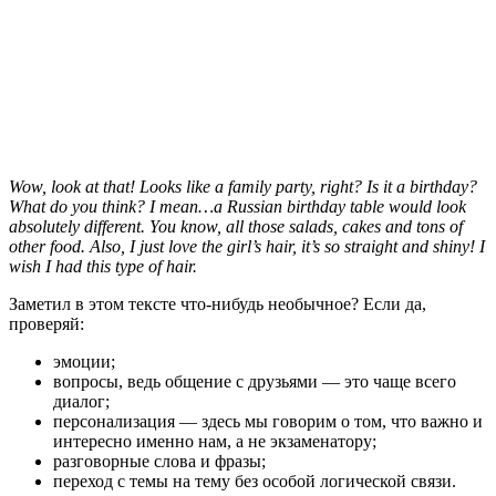
Wow, look at that! Looks like a family party, right? Is it a birthday?
What do you think? I mean…a Russian birthday table would look
absolutely different. You know, all those salads, cakes and tons of
other food. Also, I just love the girl’s hair, it’s so straight and shiny! I
wish I had this type of hair.
Заметил в этом тексте что-нибудь необычное? Если да,
проверяй:
эмоции;
вопросы, ведь общение с друзьями — это чаще всего
диалог;
персонализация — здесь мы говорим о том, что важно и
интересно именно нам, а не экзаменатору;
разговорные слова и фразы;
переход с темы на тему без особой логической связи.