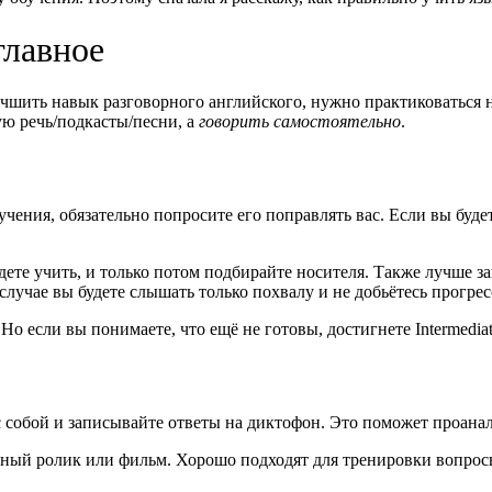
главное
чшить навык разговорного английского, нужно практиковаться н
ю речь/подкасты/песни, а
говорить самостоятельно
.
чения, обязательно попросите его поправлять вас. Если вы буде
ете учить, и только потом подбирайте носителя. Также лучше з
лучае вы будете слышать только похвалу и не добьётесь прогрес
. Но если вы понимаете, что ещё не готовы, достигнете Intermedi
 с собой и записывайте ответы на диктофон. Это поможет проан
амный ролик или фильм. Хорошо подходят для тренировки вопрос