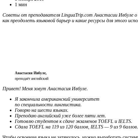
1 мин
Советы от преподавателя LinguaTrip.com Анастасии Ивбуле о
как преодолеть языковой барьер и какие ресурсы для этого исп
Анастасия Ивбуле,
преподаёт английский
Привет!
Меня зовут Анастасия Ивбуле.
Я закончила американский университет
по специальности лингвистика.
Говорю на шести языках.
Преподаю английский уже более пяти лет.
Готовлю студентов к сдаче экзаменов TOEFL и IELTS.
Сдала TOEFL на 119 из 120 баллов, IELTS — 9 из 9 баллов.
Чтобы освоение языка не затянулось, нужно выработать систем