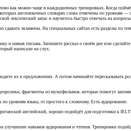
лово как можно чаще в каждодневных тренировках. Когда поймё
некоторых англоязычных словарях слова отмечены по уровням — о
 свой лексический запас и научитесь быстро отвечать на вопросы
о сдавать экзамены. На специальных сайтах есть разделы по тем
ику и навык письма. Запишите рассказ о своём дне или сделай
оторый написали на слух.
ходите их в предложениях. А потом начинайте пересказывать ро
оролики, фрагменты из мультфильмов, которые помогут запомн
ы по уровням языка, от простого к сложному. Есть аудирование.
Британский английский, хорошо подойдёт для подготовки к IELT
на улучшение навыков аудирования и чтения. Тренировки подойду