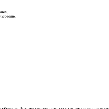
 том,
ользовать.
у обучения. Поэтому сначала я расскажу, как правильно учить я