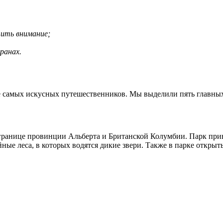
ить внимание;
ранах.
 самых искусных путешественников. Мы выделили пять главных 
границе провинции Альберта и Британской Колумбии. Парк прив
йные леса, в которых водятся дикие звери. Также в парке откр