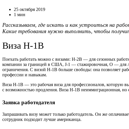
25 октября 2019
1 мин
Рассказываем, где искать и как устроиться на раб
Какие требования нужно выполнить, чтобы получить
Виза H-1B
Поехать работать можно с визами: H-2B — для сезонных работ
компании за границей в США, J-1 — стажировочная, O — для 
ограничения. С визой H-1B больше свободы: она позволяет раб
профессии и навыкам.
Виза H-1B — это рабочая виза для профессионалов, которую в
с возможностью продления. Виза H-1B неиммиграционная, но с
Заявка работодателя
Запрашивать визу может только работодатель. Он же оплачива
сотрудник подходит лучше американца.