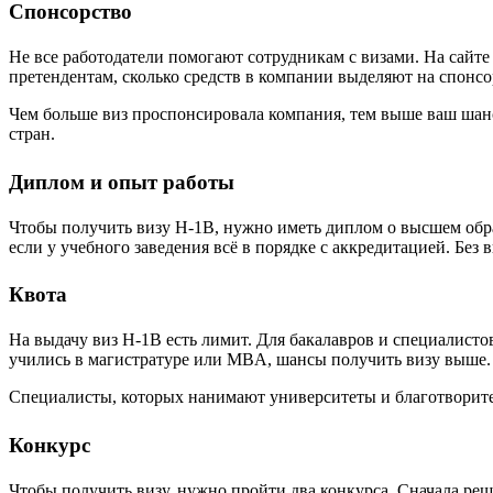
Спонсорство
Не все работодатели помогают сотрудникам с визами. На сайте
претендентам, сколько средств в компании выделяют на спонсо
Чем больше виз проспонсировала компания, тем выше ваш шанс.
стран.
Диплом и опыт работы
Чтобы получить визу H-1B, нужно иметь диплом о высшем образ
если у учебного заведения всё в порядке с аккредитацией. Без
Квота
На выдачу виз H-1B есть лимит. Для бакалавров и специалистов
учились в магистратуре или MBA, шансы получить визу выше.
Специалисты, которых нанимают университеты и благотворите
Конкурс
Чтобы получить визу, нужно пройти два конкурса. Сначала реша