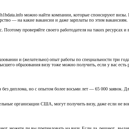
 h1bdata.info можно найти компании, которые спонсируют визы.
рство — на какие вакансии и даже зарплаты по этим вакансиям.
 Поэтому проверяйте своего работодателя на таких ресурсах и 
овании и (желательно) опыт работы по специальности три года.
 высшего образования визу тоже можно получить, если у вас есть
 без диплома, но с опытом более восьми лет — 65 000 заявок. Д
льные организации США, могут получить визу, даже если не во
ют, можете ли вы претендовать на визу. Если да, решают, выдав