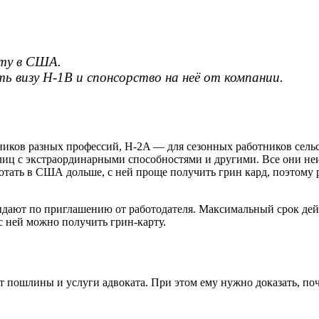
оту в США.
 визу H-1B и спонсорство на неё от компании.
ников разных профессий, H-2A — для сезонных работников сельс
лиц с экстраординарными способностями и другими. Все они н
отать в США дольше, с ней проще получить грин кард, поэтому р
ыдают по приглашению от работодателя. Максимальный срок дейс
 ней можно получить грин-карту.
ет пошлины и услуги адвоката. При этом ему нужно доказать, п