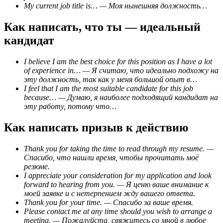
My current job title is… — Моя нынешняя должность…
Как написать, что ты — идеальный
кандидат
I believe I am the best choice for this position as I have a lot
of experience in… — Я считаю, что идеально подхожу на
эту должность, так как у меня большой опыт в…
I feel that I am the most suitable candidate for this job
because… — Думаю, я наиболее подходящий кандидат на
эту работу, потому что…
Как написать призыв к действию
Thank you for taking the time to read through my resume. —
Спасибо, что нашли время, чтобы прочитать моё
резюме.
I appreciate your consideration for my application and look
forward to hearing from you. — Я ценю ваше внимание к
моей заявке и с нетерпением жду вашего ответа.
Thank you for your time. — Спасибо за ваше время.
Please contact me at any time should you wish to arrange a
meeting. — Пожалуйста, свяжитесь со мной в любое