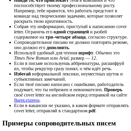
Найди то, что привлекает
тебя в компании и что
поспособствует твоему профессиональному росту.
Например, тебе нравится, что работать предстоит в
команде над творческими задачами, которые позволят
раскрыть твою креативность.
Собрав эту информацию, приступай к написанию cover
letter. Ограничь его
одной страницей
и разбей
содержимое на
три–четыре абзаца
, согласно структуре.
Сопроводительное письмо не должно повторять резюме,
оно должно его
дополнять
.
Используй удобный для чтения
шрифт
. Обычно это
Times New Roman
или
Arial
, размер —
12
.
Если в письме используешь аббревиатуры, расшифруй
их, чтобы рекрутер сразу понял, о чём идёт речь.
Избегай
неформальной лексики, неуместных шуток и
субъективных замечаний.
Если твоё письмо написано с ошибками, работодатель
подумает, что ты небрежен и невнимателен.
Проверь
своё cover letter на английском перед отправкой на сайте
fluent.express
.
Если в вакансии не указано, в каком формате отправлять
cover letter, отправляй в стандартном
pdf
.
Примеры сопроводительных писем