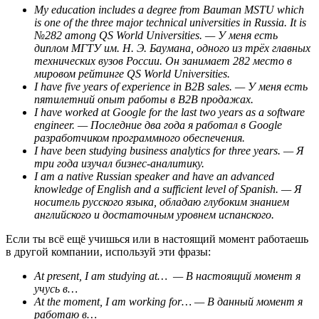
My education includes a degree from Bauman MSTU which
is one of the three major technical universities in Russia. It is
№282 among
QS World Universities
. — У меня есть
диплом МГТУ им. Н. Э. Баумана, одного из трёх главных
технических вузов России. Он занимает 282 место в
мировом рейтинге
QS World Universities.
I have five years of experience in
B2B
sales. — У меня есть
пятилетний опыт работы в
B2B
продажах.
I have worked at Google for the last two years as a
software
engineer.
— Последние два года я работал в Google
разработчиком программного обеспечения.
I have been studying
business analytics
for three years. — Я
три года изучал бизнес-аналитику.
I am a native Russian speaker and have an advanced
knowledge of English and a sufficient level of Spanish. — Я
носитель русского языка, обладаю глубоким знанием
английского и достаточным уровнем испанского.
Если ты всё ещё учишься или в настоящий момент работаешь
в другой компании, используй эти фразы:
At present, I am studying at… — В настоящий момент я
учусь в…
At the moment, I am working for… — В данный момент я
работаю в…