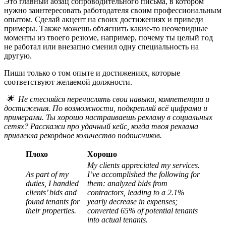
Это главный абзац сопроводительного письма, в котором
нужно заинтересовать работодателя своим профессиональным
опытом. Сделай акцент на своих достижениях и приведи
примеры. Также можешь объяснить какие-то неочевидные
моменты из твоего резюме, например, почему ты целый год
не работал или внезапно сменил одну специальность на
другую.
Пиши только о том опыте и достижениях, которые
соответствуют желаемой должности.
🌟 Не стесняйся перечислять свои навыки, компетенции и
достижения. По возможности, подкрепляй всё цифрами и
примерами. Ты хорошо настраиваешь рекламу в социальных
сетях? Расскажи про удачный кейс, когда твоя реклама
привлекла рекордное количество подписчиков.
Плохо
Хорошо
My clients appreciated my services.
As part of my
I’ve accomplished the following for
duties, I handled
them: analyzed bids from
clients’ bids and
contractors, leading to a 2.1%
found tenants for
yearly decrease in expenses;
their properties.
converted 65% of potential tenants
into actual tenants.