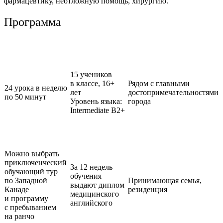
фармацевтику, неотложную помощь, хирургию.
Программа
15 учеников
в классе,
16+
Рядом с главными
24 урока в неделю
лет
достопримечательностями
по 50 минут
Уровень языка:
города
Intermediate B2+
Можно выбрать
приключенческий
За 12 недель
обучающий тур
обучения
по Западной
Принимающая семья,
выдают диплом
Канаде
резиденция
медицинского
и программу
английского
с пребыванием
на ранчо