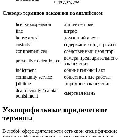
перед судом
Словарь терминов наказания на английском:
license suspension
лишение прав
fine
штраф
house arrest
домашний арест
custody
содержание под стражей
confinement cell
следственный изолятор
камера предварительного
preventive detention cell
заключения
indictment
обвинительный акт
community service
общественные работы
jail time
тюремное заключение
death penalty / capital
смертная казнь
punishment
Узкопрофильные юридические
термины
В любой сфере деятельности есть свои специфические
термины. Нелегко понять, о чём говорят медики или