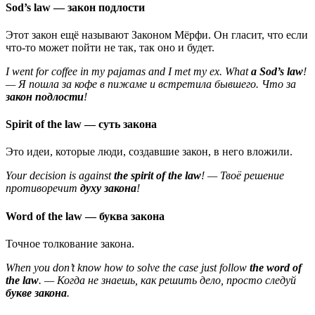
Sod’s law — закон подлости
Этот закон ещё называют Законом Мёрфи. Он гласит, что если
что-то может пойти не так, так оно и будет.
I went for coffee in my
pajamas
and I met my ex. What
a Sod’s law
!
— Я пошла за кофе в пижаме и встретила бывшего. Что за
закон подлости
!
Spirit of the law — суть закона
Это идеи, которые люди, создавшие закон, в него вложили.
Your decision is against
the spirit of the law
! — Твоё решение
противоречит
духу закона
!
Word of the law — буква закона
Точное толкование закона.
When you don’t know how to solve the case just follow
the word of
the law
. — Когда не знаешь, как решить дело, просто следуй
букве закона
.