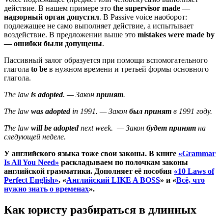
действие. В нашем примере это
the supervisor made —
надзорный орган допустил
. В Passive voice наоборот:
подлежащее не само выполняет действие, а испытывает
воздействие. В предложении выше это
mistakes were made by
— ошибки были допущены
.
Пассивный залог образуется при помощи вспомогательного
глагола
to be
в нужном времени и третьей формы основного
глагола.
The law
is adopted
. — Закон
принят
.
The law
was adopted
in 1991. — Закон
был принят
в 1991 году.
The law
will be adopted
next week. — Закон
будет принят
на
следующей неделе.
У английского языка тоже свои законы. В книге
«Grammar
Is All You Need»
раскладываем по полочкам законы
английской грамматики. Дополняет её пособия
«10 Laws of
Perfect English»
, «
Английский LIKE A BOSS
» и «
Всё, что
нужно знать о временах
».
Как юристу разбираться в длинных