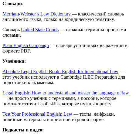
Словари
:
Merriam-Webster’s Law Dictionary
— классический словарь
английского языка, только на юридическую тематику.
Словарь
United State Courts
— сложные термины простыми
словами.
Plain English Campaign
— словарь устойчивых выражений в
формате PDF.
Учебники:
Absolute Legal English Book: English for International Law
—
этот учебник используют в Cambridge ILEC Preparation для
подготовки к экзаменам.
Legal English: How to understand and master the language of law
— не просто учебник с терминами, а пособие, которое
поможет отточить soft skills, которые нужны юристу.
Test Your Professional English: Law
— тесты, лайфхаки,
полезные материалы в приятной игровой форме.
Подкасты и видео: