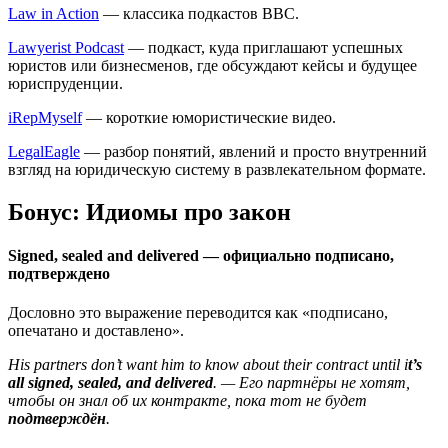
Law in Action
— классика подкастов BBC.
Lawyerist Podcast
— подкаст, куда приглашают успешных
юристов или бизнесменов, где обсуждают кейсы и будущее
юриспруденции.
iRepMyself
— короткие юмористические видео.
LegalEagle
— разбор понятий, явлений и просто внутренний
взгляд на юридическую систему в развлекательном формате.
Бонус: Идиомы про закон
Signed, sealed and delivered — официально подписано,
подтверждено
Дословно это выражение переводится как «подписано,
опечатано и доставлено».
His partners don’t want him to know about their contract until i
t’s
all signed, sealed, and delivered
. — Его партнёры не хотят,
чтобы он знал об их контракте, пока тот не будет
подтверждён
.