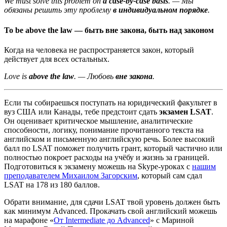
We must solve this problem on
a case-by-case basis
. — Мы
обязаны решить эту проблему
в индивидуальном порядке
.
To be above the law — быть вне закона, быть над законом
Когда на человека не распространяется закон, который
действует для всех остальных.
Love is
above the law
. — Любовь
вне закона
.
Если ты собираешься поступать на юридический факультет в
вуз США или Канады, тебе предстоит сдать
экзамен LSAT
.
Он оценивает критическое мышление, аналитические
способности, логику, понимание прочитанного текста на
английском и письменную английскую речь. Более высокий
балл по LSAT поможет получить грант, который частично или
полностью покроет расходы на учёбу и жизнь за границей.
Подготовиться к экзамену можешь на Skype-уроках с
нашим
преподавателем Михаилом Загорским
, который сам сдал
LSAT на 178 из 180 баллов.
Обрати внимание, для сдачи LSAT твой уровень должен быть
как минимум Advanced. Прокачать свой английский можешь
на марафоне «
От Intermediate до Advanced
» с Мариной