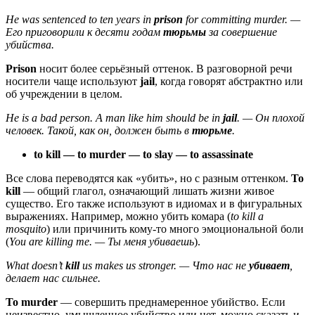
He was sentenced to ten years in
prison
for committing murder. —
Его приговорили к десяти годам
тюрьмы
за совершение
убийства.
Prison
носит более серьёзный оттенок. В разговорной речи
носители чаще используют
jail
, когда говорят абстрактно или
об учреждении в целом.
He is a bad person. A man like him should be in
jail
. — Он плохой
человек. Такой, как он, должен быть в
тюрьме
.
to kill — to murder — to slay — to assassinate
Все слова переводятся как «убить», но с разным оттенком.
To
kill
— общий глагол, означающий лишать жизни живое
существо. Его также используют в идиомах и в фигуральных
выражениях. Например, можно убить комара (
to kill a
mosquito
) или причинить кому-то много эмоциональной боли
(
You are killing me. — Ты меня убиваешь
).
What doesn’t
kill
us makes us stronger. — Что нас не
убивает
,
делает нас сильнее.
To murder
— совершить преднамеренное убийство. Если
неизвестно, умышленное убийство или нет, можно сказать и