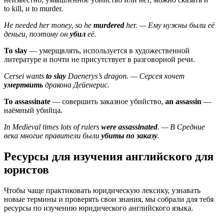
to kill, и to murder.
He needed her money, so he
murdered
her. — Ему нужны были её
деньги, поэтому он
убил
её.
To slay
— умерщвлять, используется в художественной
литературе и почти не присутствует в разговорной речи.
Cersei wants
to slay
Daenerys’s dragon. — Серсея хочет
умертвить
дракона Дейенерис.
To assassinate
— совершить заказное убийство,
an assassin
—
наёмный убийца.
In Medieval times lots of rulers
were assassinated
. — В Средние
века многие правители были
убиты по заказу
.
Ресурсы для изучения английского для
юристов
Чтобы чаще практиковать юридическую лексику, узнавать
новые термины и проверять свои знания, мы собрали для тебя
ресурсы по изучению юридического английского языка.