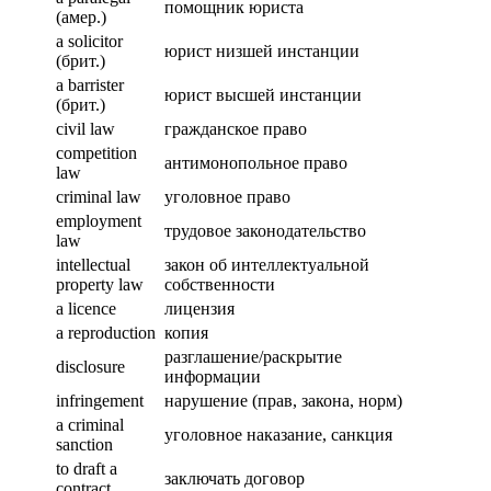
помощник юриста
(амер.)
a solicitor
юрист низшей инстанции
(брит.)
a barrister
юрист высшей инстанции
(брит.)
civil law
гражданское право
competition
антимонопольное право
law
criminal law
уголовное право
employment
трудовое законодательство
law
intellectual
закон об интеллектуальной
property law
собственности
a licence
лицензия
a reproduction
копия
разглашение/раскрытие
disclosure
информации
infringement
нарушение (прав, закона, норм)
a criminal
уголовное наказание, санкция
sanction
to draft a
заключать договор
contract