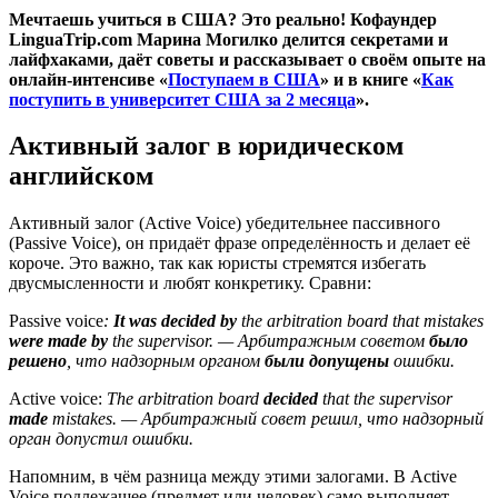
Мечтаешь учиться в США? Это реально! Кофаундер
LinguaTrip.com Марина Могилко делится секретами и
лайфхаками, даёт советы и рассказывает о своём опыте на
онлайн-интенсиве «
Поступаем в США
» и в книге «
Как
поступить в университет США за 2 месяца
».
Активный залог в юридическом
английском
Активный залог (Active Voice) убедительнее пассивного
(Passive Voice), он придаёт фразе определённость и делает её
короче. Это важно, так как юристы стремятся избегать
двусмысленности и любят конкретику. Сравни:
Passive voice
:
It was decided by
the arbitration board that mistakes
were made by
the supervisor. — Арбитражным советом
было
решено
, что надзорным органом
были допущены
ошибки.
Active voice:
The arbitration board
decided
that the supervisor
made
mistakes. — Арбитражный совет решил, что надзорный
орган допустил ошибки.
Напомним, в чём разница между этими залогами. В Active
Voice подлежащее (предмет или человек) само выполняет