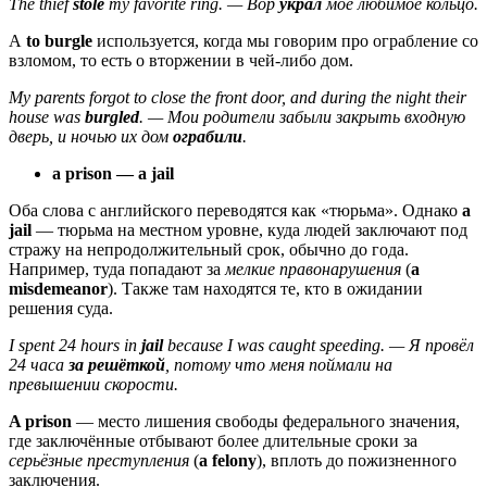
The thief
stole
my favorite ring. — Вор
украл
моё любимое кольцо.
А
to burgle
используется, когда мы говорим про ограбление со
взломом, то есть о вторжении в чей-либо дом.
My parents forgot to close the front door, and during the night their
house was
burgled
. — Мои родители забыли закрыть входную
дверь, и ночью их дом
ограбили
.
a prison — a jail
Оба слова с английского переводятся как «тюрьма». Однако
a
jail
— тюрьма на местном уровне, куда людей заключают под
стражу на непродолжительный срок, обычно до года.
Например, туда попадают за
мелкие правонарушения
(
a
misdemeanor
). Также там находятся те, кто в ожидании
решения суда.
I spent 24 hours in
jail
because I was caught speeding. — Я провёл
24 часа
за решёткой
, потому что меня поймали на
превышении скорости.
A prison
— место лишения свободы федерального значения,
где заключённые отбывают более длительные сроки за
серьёзные преступления
(
a felony
), вплоть до пожизненного
заключения.