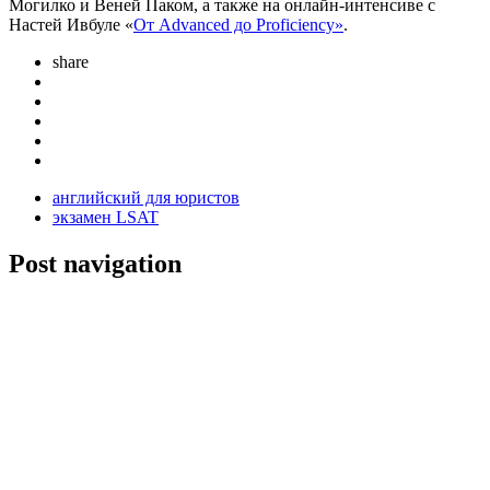
Могилко и Веней Паком, а также на онлайн-интенсиве с
Настей Ивбуле «
От Advanced до Proficiency»
.
share
английский для юристов
экзамен LSAT
Post navigation