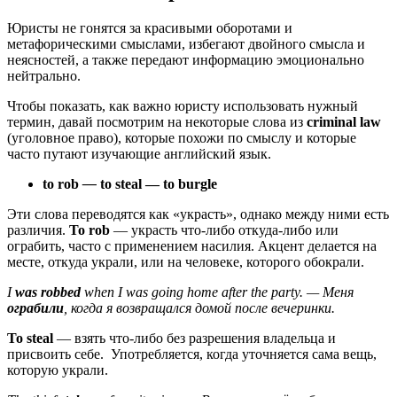
Юристы не гонятся за красивыми оборотами и
метафорическими смыслами, избегают двойного смысла и
неясностей, а также передают информацию эмоционально
нейтрально.
Чтобы показать, как важно юристу использовать нужный
термин, давай посмотрим на некоторые слова из
criminal law
(уголовное право), которые похожи по смыслу и которые
часто путают изучающие английский язык.
to rob
—
to steal — to burgle
Эти слова переводятся как «украсть», однако между ними есть
различия.
To rob
— украсть что-либо откуда-либо или
ограбить, часто с применением насилия. Акцент делается на
месте, откуда украли, или на человеке, которого обокрали.
I
was
robbed
when I was going home after the party. — Меня
ограбили
, когда я возвращался домой после вечеринки.
To steal
— взять что-либо без разрешения владельца и
присвоить себе. Употребляется, когда уточняется сама вещь,
которую украли.