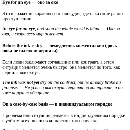
Eye for an eye — око за око
Это выражение карающего правосудия, где наказание равно
преступлению.
An
eye for an eye
, and soon the whole world is blind. —
Око за
око
, и скоро весь мир ослепнет.
Before the ink is dry — немедленно, моментально (досл.
пока не высохли чернила)
Если люди заключают соглашение или контракт, а затем
ситуация меняется очень быстро, она меняется до того, как
чернила высохнут.
The ink was not yet dry
on the contract, but he already broke his
promise. — Не успели высохнуть чернила на контракте, а он
уже нарушил обещание.
On a case-by-case basis — в индивидуальном порядке
Проблема или ситуация решается в индивидуальном порядке
с учётом всех нюансов конкретно этого случая.