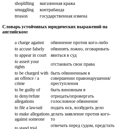
shoplifting
магазинная кража
smuggling
контрабанда
treason
государственная измена
Словарь устойчивых юридических выражений на
английском:
a charge against
обвинение против кого-либо
to accuse falsely
обвинять ложно, оговаривать
to appear in court
явиться в суд
to assert your
отстаивать свои права
rights
to be charged with
быть обвиненным в
an offence / a
совершении правонарушения/
crime
преступления
to be guilty of
быть виновным в
to deny/refute
отрицать/опровергать
allegations
голословное обвинение
to file a lawsuit
подать иск, возбудить дело
to make allegations
делать заявление против кого-
against someone
то
отвечать перед судом, предстать
to stand trial