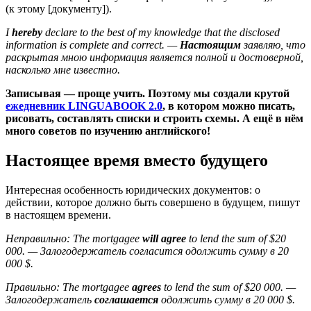
(к этому [документу]).
I
hereby
declare to the best of my knowledge that the disclosed
information is complete and correct. —
Настоящим
заявляю, что
раскрытая мною информация является полной и достоверной,
насколько мне известно.
Записывая — проще учить. Поэтому мы создали крутой
ежедневник LINGUABOOK 2.0
, в котором можно писать,
рисовать, составлять списки и строить схемы. А ещё в нём
много советов по изучению английского!
Настоящее время вместо будущего
Интересная особенность юридических документов: о
действии, которое должно быть совершено в будущем, пишут
в настоящем времени.
Неправильно: The mortgagee
will agree
to lend the sum of $20
000. — Залогодержатель согласится одолжить сумму в 20
000 $.
Правильно: The mortgagee
agrees
to lend the sum of $20 000. —
Залогодержатель
соглашается
одолжить сумму в 20 000 $.