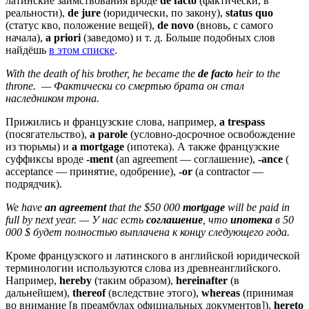
латинские заимствования вроде
de facto
(фактически, в
реальности),
de jure
(юридически, по закону),
status quo
(статус кво, положение вещей),
de novo
(вновь, с самого
начала),
a priori
(заведомо) и т. д. Больше подобных слов
найдёшь
в этом списке
.
With the death of his brother, he became the
de facto
heir to the
throne. — Фактически со смертью брата он стал
наследником трона.
Прижились и французские слова, например,
a
trespass
(посягательство),
a
parole
(условно-досрочное освобождение
из тюрьмы) и
a
mortgage
(ипотека). А также французские
суффиксы вроде
-ment
(an agreement — соглашение),
-ance
(
acceptance — принятие, одобрение),
-or
(a contractor —
подрядчик).
We have
an agreement
that the $50 000
mortgage
will be paid in
full by next year. — У нас есть
соглашение
, что
ипотека
в 50
000 $ будет полностью выплачена к концу следующего года.
Кроме французского и латинского в английской юридической
терминологии используются слова из древнеанглийского.
Например,
hereby
(таким образом),
hereinafter
(в
дальнейшем),
thereof
(вследствие этого),
whereas
(принимая
во внимание [в преамбулах официальных документов]),
hereto