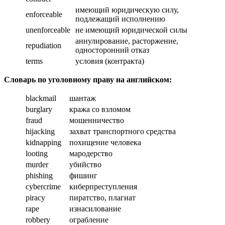
имеющий юридическую силу,
enforceable
подлежащий исполнению
unenforceable
не имеющий юридической силы
аннулирование, расторжение,
repudiation
односторонний отказ
terms
условия (контракта)
Словарь по уголовному праву на английском:
blackmail
шантаж
burglary
кража со взломом
fraud
мошенничество
hijacking
захват транспортного средства
kidnapping
похищение человека
looting
мародерство
murder
убийство
phishing
фишинг
cybercrime
киберпреступления
piracy
пиратство, плагиат
rape
изнасилование
robbery
ограбление