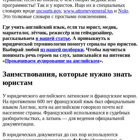
программисты! Так и у юристов. Ищи их в специальных
словарях вроде
uscourts.gov
,
www.attorneygeneral.jus
и
Nolo
.
Это толковые словари с простыми пояснениями.
Где учить английский язык, если ты юрист, медик,
маркетолог, лётчик, режиссёр или геймдизайнер,
рассказываем
в нашей статье
. А привыкнуть к
юридической терминологии помогут сериалы про юристов.
Выбирай любой
из нашей подборки
. Чтобы научиться
понимать речь героев на слух, записывайся на интенсив
«
Прокачиваем аудирование на английском
».
Заимствования, которые нужно знать
юристам
У юридического английского латинские и французские корни.
На протяжении 600 лет французский язык был официальным
языком Англии, хотя на английском говорило почти всё
население страны. Французский использовался в судебных
разбирательствах, а латынь — для ведения официальной
документации.
В юридических документах до сих пор используются