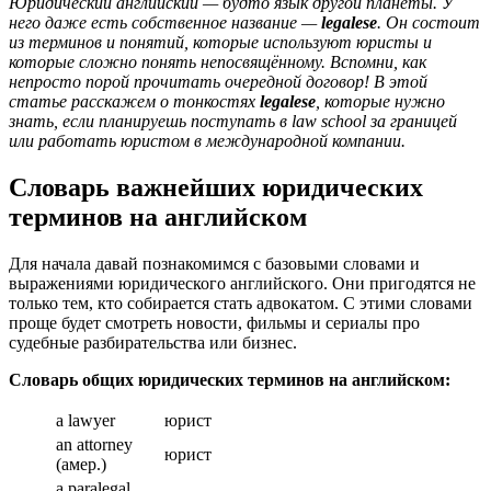
Юридический английский — будто язык другой планеты. У
него даже есть собственное название —
legalese
. Он состоит
из терминов и понятий, которые используют юристы и
которые сложно понять непосвящённому. Вспомни, как
непросто порой прочитать очередной договор! В этой
статье расскажем о тонкостях
legalese
, которые нужно
знать, если планируешь поступать в law school за границей
или работать юристом в международной компании.
Словарь важнейших юридических
терминов на английском
Для начала давай познакомимся с базовыми словами и
выражениями юридического английского. Они пригодятся не
только тем, кто собирается стать адвокатом. С этими словами
проще будет смотреть новости, фильмы и сериалы про
судебные разбирательства или бизнес.
Словарь общих юридических терминов на английском:
a lawyer
юрист
an attorney
юрист
(амер.)
a paralegal