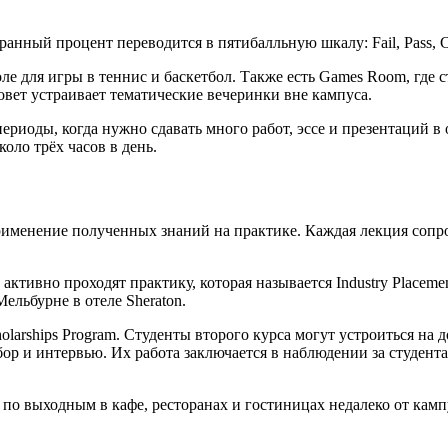
ый процент переводится в пятибалльную шкалу: Fail, Pass, Credit
оле для игры в теннис и баскетбол. Также есть Games Room, где 
овет устраивает тематические вечеринки вне кампуса.
риоды, когда нужно сдавать много работ, эссе и презентаций в о
оло трёх часов в день.
именение полученных знаний на практике. Каждая лекция сопров
ктивно проходят практику, которая называется Industry Placeme
ельбурне в отеле Sheraton.
olarships Program. Студенты второго курса могут устроиться на 
тбор и интервью. Их работа заключается в наблюдении за студент
по выходным в кафе, ресторанах и гостиницах недалеко от камп