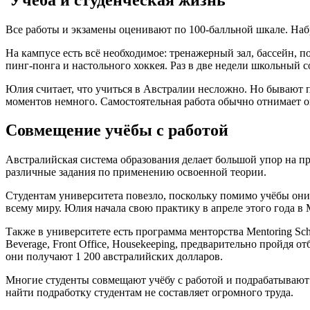
Все работы и экзамены оценивают по 100-балльной шкале. Набранн
На кампусе есть всё необходимое: тренажерный зал, бассейн, п
пинг-понга и настольного хоккея. Раз в две недели школьный с
Юлия считает, что учиться в Австралии несложно. Но бывают пе
моментов немного. Самостоятельная работа обычно отнимает ок
Совмещение учёбы с работой
Австралийская система образования делает большой упор на пр
различные задания по применению освоенной теории.
Студентам университета повезло, поскольку помимо учёбы они а
всему миру. Юлия начала свою практику в апреле этого года в М
Также в университете есть программа менторства Mentoring Sch
Beverage, Front Office, Housekeeping, предварительно пройдя о
они получают 1 200 австралийских долларов.
Многие студенты совмещают учёбу с работой и подрабатывают 
найти подработку студентам не составляет огромного труда.