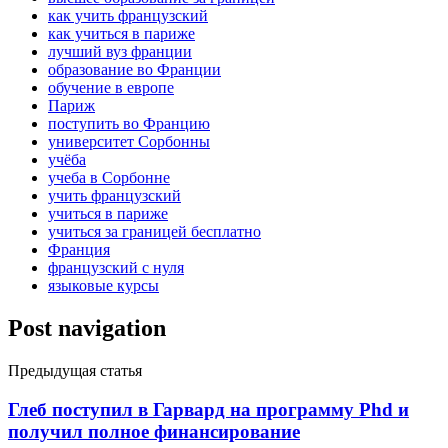
как учить французский
как учиться в париже
лучший вуз франции
образование во Франции
обучение в европе
Париж
поступить во Францию
университет Сорбонны
учёба
учеба в Сорбонне
учить французский
учиться в париже
учиться за границей бесплатно
Франция
французский с нуля
языковые курсы
Post navigation
Предыдущая статья
Глеб поступил в Гарвард на программу Phd и
получил полное финансирование