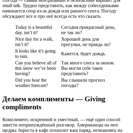
Погода — самый нейтральный и безопасный вариант для
small talk. Трудно представить, как между собеседниками
начинается спор из-за дождя или раннего снега. Погоду
обсуждают все и про неё всегда есть что сказать.
Today is a beautiful
Сегодня прекрасный день,
day, isn’t it?
не так ли?
Nice day for a walk,
Хороший день для
isn’t it?
прогулки, не правда ли?
It looks like it’s going
Кажется, будет дождь.
to rain.
Can you believe all of
Так много снега за окном.
this snow we’ve been
Вы могли себе такое
having?
представить?
Did you hear the
Вы слышали прогноз
weather forecast?
погоды?
Делаем комплименты — Giving
compliments
Комплимент, искренний и уместный, — ещё один способ
завести непринуждённый разговор. Американцы на них
щедры: бариста в кафе похвалит ваш наряд, незнакомец на