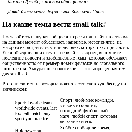
— Мистер Джобс, как к вам обращаться?
— Давай будем менее формальны. Зови меня Стив.
На какие темы вести small talk?
Постарайтесь нащупать общие интересы или найти то, что вас
на данный момент объединяет, например, мероприятие, на
котором вы встретились, или человек, который вас пригласил.
Если объединяющих тем на первый взгляд нет, вспомните
последние новости и злободневные темы, которые обсуждает
общественность: от премьер новых фильмов до глобального
потепления. Аккуратно с политикой — это запрещённая тема
для small talk.
Вот список тем, на которые можно вести светскую беседу на
английском:
Спорт: любимые команды,
Sport: favorite teams,
мировые события,
worldwide events, last
последний футбольный
football match, any
матч, любой спорт, которым
sport you practice.
вы занимаетесь.
Хобби: свободное время,
Hobbies: your