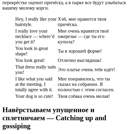
перекрёстке оценит причёску, а в парке все будут улыбаться
вашему милому корги.
Hey, I really like your
Хэй, мне нравится твоя
hairstyle.
причёска.
I really love your
Мне очень нравятся твоё
necklace — where’d
ожерелье — где ты его
you get it?
купила?
You look in great
Ты в хорошей форме!
shape!
You look great!
Отлично выглядишь!
That dress really suits
Это платье очень тебе идёт!
you!
I like what you said
Мне понравилось, что ты
at the meeting. I
сказал на собрании. Я
totally agree with it.
полностью c этим согласен.
Your dog is so cute!
Твоя собака очень милая!
Навёрстываем упущенное и
сплетничаем — Catching up and
gossiping