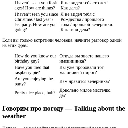
I haven’t seen you for/in
Я не видел тебя сто лет!
ages! How are things?
Как дела?
I haven’t seen you since
Я не видел тебя с
Christmas / last year /
Рождества / прошлого
last party. How are you
года / прошлой вечеринки.
going?
Как твои дела?
Если вы только встретили человека, начните разговор одной
из этих фраз:
How do you know our
Откуда вы знаете нашего
birthday guy?
именинника?
Have you tried that
Вы уже пробовали тот
raspberry pie?
малиновый пирог?
Are you enjoying the
Вам нравится вечеринка?
party?
Довольно милое местечко,
Pretty nice place, huh?
да?
Говорим про погоду — Talking about the
weather