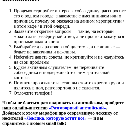
Продемонстрируйте интерес к собеседнику: расспросите
его о родном городе, знакомстве с именинником или о
причинах, почему он оказался на данном мероприятии /
в этом кафе / в этой очереди.
Задавайте открытые вопросы — такие, на который
можно дать развёрнутый ответ, а не просто отмахнуться
простыми «да» и «нет».
Выбирайте для разговора общие темы, а не личные —
будьте ненавязчивы и вежливы.
Избегайте давать советы, не критикуйте и не жалуйтесь
на свои проблемы.
Будьте активным слушателем, не перебивайте
собеседника и поддерживайте с ним зрительный
контакт.
Помните про язык тела: если вы стоите скрестив руки и
пялитесь в пол, разговор точно не склеится.
Отложите телефон!
Чтобы не бояться разговаривать на английском, пройдите
наш онлайн-интенсив
«Разговорный английский»
.
Добавьте к этому марафон про современную лексику от
носителей
«Лексика, которую хотят все»
— и вы
справитесь с любым small talk!