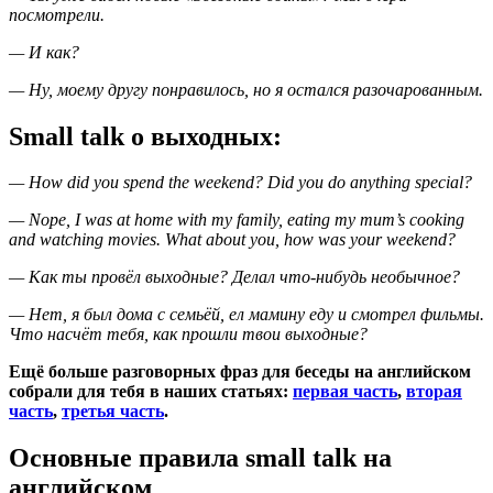
посмотрели.
— И как?
— Ну, моему другу понравилось, но я остался разочарованным.
Small talk о выходных:
— How did you spend the weekend? Did you do anything special?
— Nope, I was at home with my family, eating my mum’s cooking
and watching movies. What about you, how was your weekend?
— Как ты провёл выходные? Делал что-нибудь необычное?
— Нет, я был дома с семьёй, ел мамину еду и смотрел фильмы.
Что насчёт тебя, как прошли твои выходные?
Ещё больше разговорных фраз для беседы на английском
собрали для тебя в наших статьях:
первая часть
,
вторая
часть
,
третья часть
.
Основные правила small talk на
английском