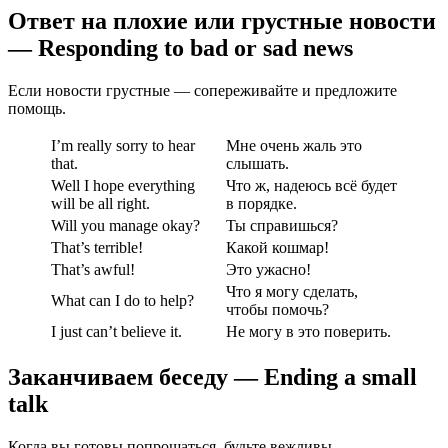
Ответ на плохие или грустные новости
— Responding to bad or sad news
Если новости грустные — сопереживайте и предложите
помощь.
I’m really sorry to hear
Мне очень жаль это
that.
слышать.
Well I hope everything
Что ж, надеюсь всё будет
will be all right.
в порядке.
Will you manage okay?
Ты справишься?
That’s terrible!
Какой кошмар!
That’s awful!
Это ужасно!
Что я могу сделать,
What can I do to help?
чтобы помочь?
I just can’t believe it.
Не могу в это поверить.
Заканчиваем беседу — Ending a small
talk
Когда вы готовы попрощаться, будьте вежливы,