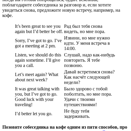
поблагодарите собеседника за разговор и, если хотите
увидеться снова, предложите новую встречу, например, на
кофе.
It’s been great to see you
Рад был тебя снова
again but I’d better be off.
видеть, но мне пора.
Извини, но мне нужно
Sorry, I’ve got to go. I’ve
идти. У меня встреча в
got a meeting at 2 pm.
14:00.
Listen, we should do this
Слушай, надо как-нибудь
again sometime. I’ll give
повторить. Я тебе
you a call.
позвоню.
Давай встретимся снова?
Let’s meet again? What
Как насчёт следующей
about next week?
недели?
It was great talking with
Было здорово с тобой
you, but I’ve got to go.
поболтать, но мне пора.
Good luck with your
Удачи с твоими
traveling!
путешествиями!
Не буду тебя
I’d better let you go.
задерживать.
Позовите собеседника на кофе одним из пяти способов, про