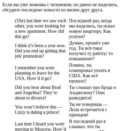
Если вы уже знакомы с человеком, но давно не виделись,
обсудите последние новости из жизни друг друга.
(The) last time we saw each
Последний раз, когда
other, you were looking for
мы виделись, ты искал
a new apartment. How did
новую квартиру. Как
this go?
успехи?
Думаю, прошёл уже
I think it’s been a year now.
год. Ты всё-таки
Did you end up getting that
получил ту работу/ то
job/ promotion?
повышение?
Помню, ты
I remember you were
планировал уехать в
planning to leave for the
США. Как всё
USA. How’d it go?
прошло?
Did you hear about Brad
Ты слышал про Брэда и
and Angelina? They’re
Анджелину? Они
about to divorce!
разводятся!
Ты не поверишь —
You won’t believe this —
Лизи встречается с
Lizzy is dating a prince!
принцем!
В последний раз я
Last time I heard you were
слышал, что ты
moving to Moscow. How’d