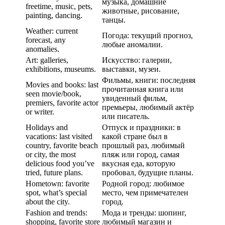
музыка, домашние
freetime, music, pets,
животные, рисование,
painting, dancing.
танцы.
Weather: current
Погода: текущий прогноз,
forecast, any
любые аномалии.
anomalies.
Art: galleries,
Искусство: галерии,
exhibitions, museums.
выставки, музеи.
Фильмы, книги: последняя
Movies and books: last
прочитанная книга или
seen movie/book,
увиденный фильм,
premiers, favorite actor
премьеры, любимый актёр
or writer.
или писатель.
Holidays and
Отпуск и праздники: в
vacations: last visited
какой стране был в
country, favorite beach
прошлый раз, любимый
or city, the most
пляж или город, самая
delicious food you’ve
вкусная еда, которую
tried, future plans.
пробовал, будущие планы.
Hometown: favorite
Родной город: любимое
spot, what’s special
место, чем примечателен
about the city.
город.
Fashion and trends:
Мода и тренды: шопинг,
shopping, favorite store
любимый магазин и