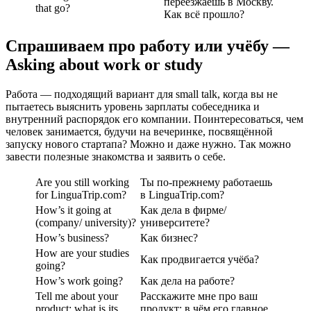
переезжаешь в Москву.
that go?
Как всё прошло?
Спрашиваем про работу или учёбу —
Asking about work or study
Работа — подходящий вариант для small talk, когда вы не
пытаетесь выяснить уровень зарплаты собеседника и
внутренний распорядок его компании. Поинтересоваться, чем
человек занимается, будучи на вечеринке, посвящённой
запуску нового стартапа? Можно и даже нужно. Так можно
завести полезные знакомства и заявить о себе.
Are you still working
Ты по-прежнему работаешь
for LinguaTrip.com?
в LinguaTrip.com?
How’s it going at
Как дела в фирме/
(company/ university)?
университете?
How’s business?
Как бизнес?
How are your studies
Как продвигается учёба?
going?
How’s work going?
Как дела на работе?
Tell me about your
Расскажите мне про ваш
product: what is its
продукт: в чём его главное