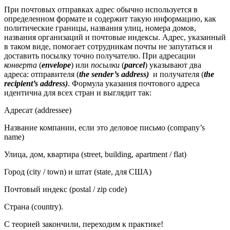
При почтовых отправках адрес обычно используется в
определенном формате и содержит такую информацию, как
политические границы, названия улиц, номера домов,
названия организаций и почтовые индексы. Адрес, указанный
в таком виде, помогает сотрудникам почты не запутаться и
доставить посылку точно получателю. При адресации
конверта
(
envelope
) или
посылки
(
parcel
) указывают два
адреса: отправителя (
the sender’s address)
и получателя (
the
recipient’s address)
. Формула указания почтового адреса
идентична для всех стран и выглядит так:
Адресат (addressee)
Название компании, если это деловое письмо (company’s
name)
Улица, дом, квартира (street, building, apartment / flat)
Город (city / town) и штат (state, для США)
Почтовый индекс (postal / zip code)
Страна (country).
С теорией закончили, переходим к практике!