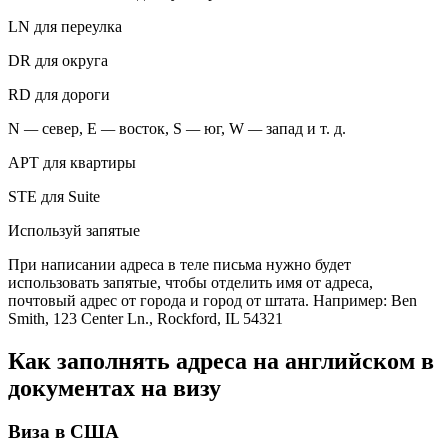
LN для переулка
DR для округа
RD для дороги
N
—
север, E
—
восток, S
—
юг, W
—
запад и т. д.
APT для квартиры
STE для Suite
Используй запятые
При написании адреса в теле письма нужно будет
использовать запятые, чтобы отделить имя от адреса,
почтовый адрес от города и город от штата. Например: Ben
Smith, 123 Center Ln., Rockford, IL 54321
Как заполнять адреса на английском в
документах на визу
Виза в США