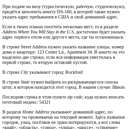
При подаче на визу (туристическую, рабочую, студенческую),
придётся заполнить анкету DS-160, в которой также нужно
указать адрес пребывания в США и свой домашний адрес.
Если в твоих планах посетить несколько мест, то в разделе
Address Where You Will Stay in the U.S.
достаточно будет указать
адрес первого отеля или другого места, где ты остановишься.
В строке Street Address нужно указать название улицы, номер
дома и квартиру: 123 Center Ln., Apartment 34. В анкете на это
выделено две строки, если вся информация уместилась в
первой строке, то вторую оставляй пустой.
В строке
City
указывают город: Rockford
В строке
State
нужно выбрать из раскрывающегося списка
штат, в котором находится этот город. В нашем случае: Illinois
Последняя строка в этом пункте
zip code
, куда нужно вписать
почтовый индекс: 54321
В разделе
Home Address
указывают домашний адрес, по
которому ты проживаешь на текущий момент. Здесь названия
городов, улиц, посёлков не транслитерируются, а вот слова
«край», «область», «город», «улица», «шоссе», «строение»