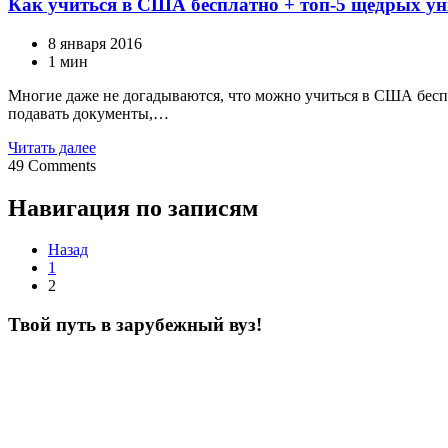
Как учиться в США бесплатно + топ-5 щедрых ун
8 января 2016
1 мин
Многие даже не догадываются, что можно учиться в США беспла
подавать документы,…
Читать далее
49
Comments
Навигация по записям
Назад
1
2
Твой путь в зарубежный вуз!