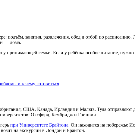
ере: подъём, занятия, развлечения, обед и отбой по расписани
он — дома.
чно у принимающей семьи. Если у ребёнка особое питание, нужн
облемы и к чему готовиться
обритания, США, Канада, Ирландия и Мальта. Туда отправляют д
 университетов: Оксфорд, Кембридж и Гринвич
.
агерь
при Университете Брайтона
. Он находится на побережье Ис
 возит на экскурсии в Лондон и Брайтон.