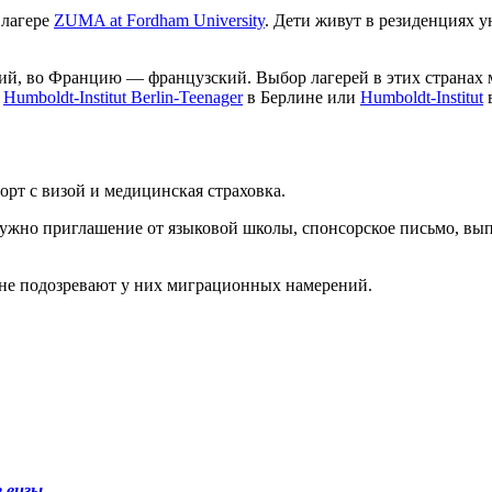
 лагере
ZUMA at Fordham University
. Дети живут в резиденциях у
кий, во Францию — французский. Выбор лагерей в этих странах
ь
Humboldt-Institut Berlin-Teenager
в Берлине или
Humboldt-Institut
в
рт с визой и медицинская страховка.
ужно приглашение от языковой школы, спонсорское письмо, выпи
к не подозревают у них миграционных намерений.
 визы
.