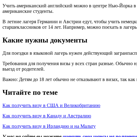
Учить американский английский можно в центре Нью-Йорка в
американские студенты.
В летние лагеря Германии и Австрии едут, чтобы учить немец
старшеклассников от 14 лет. Например, можно поехать в лагер
Какие нужны документы
Для поездки в языковой лагерь нужен действующий загранпаспо
Требования для получения визы у всех стран разные. Обычно н
выезд от родителей.
Важно: Детям до 18 лет обычно не отказывают в визах, так ка
Читайте по теме
Как получить визу в США и Великобританию
Как получить визу в Канаду и Австралию
Как получить визу в Ирландию и на Мальту
У нас на сайте вы можете
оценить свои шансы на получение