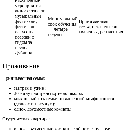
Ежедневные
мероприятия,
кинофестивали,
музыкальные
Минимальный
фестивали,
Принимающая
срок обучения
фестивали
семья,
студенческие
— четыре
искусства,
квартиры
, резиденция
недели
поездки с
гидом за
пределы
Дублина
Проживание
Принимающая семья:
завтрак и ужин;
30 минут на транспорте до школы;
можно выбрать семьи повышенной комфортности
(делюкс и премиум);
одно-, двухместные комнаты.
Студенческая квартира:
одно-, двухместные комнаты с общим санузлом;