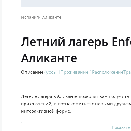
Испания
Аликанте
Летний лагерь Enf
Аликанте
Описание
Курсы 1
Проживание 1
Расположение
Тра
Летние лагеря в Аликанте позволят вам получить
приключений, и познакомиться с новыми друзьям
интерактивной форме.
Показать