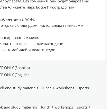
-Албуферета. Без сомнения, они будут очарованы
ства Аликанте, парк Боске Илюстрадо или
абинетами и Wi-Fi.
ы отдыха с бильярдом, настольным теннисом и
балансированным меню
иная, терраса и зеленые насаждения
ля автомобилей и велосипедов
 ONLY (Spanish)
 ONLY (English)
ok and study materials + lunch + workshops + sports +
k and study materials + lunch + workshops + sports +