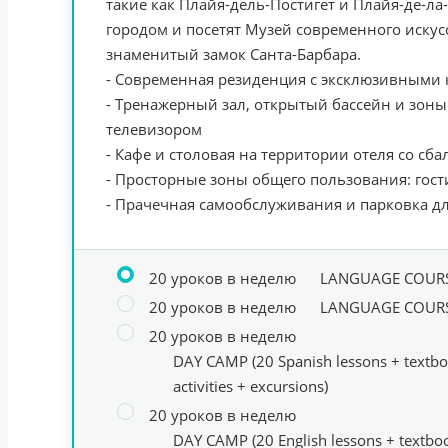
такие как Плайя-дель-Постигет и Плайя-де-ла
городом и посетят Музей современного искус
знаменитый замок Санта-Барбара.
- Современная резиденция с эксклюзивными к
- Тренажерный зал, открытый бассейн и зон
телевизором
- Кафе и столовая на территории отеля со с
- Просторные зоны общего пользования: гост
- Прачечная самообслуживания и парковка д
20 уроков в неделю
LANGUAGE COURSE
20 уроков в неделю
LANGUAGE COURSE
20 уроков в неделю
DAY CAMP (20 Spanish lessons + textbo
activities + excursions)
20 уроков в неделю
DAY CAMP (20 English lessons + textboo