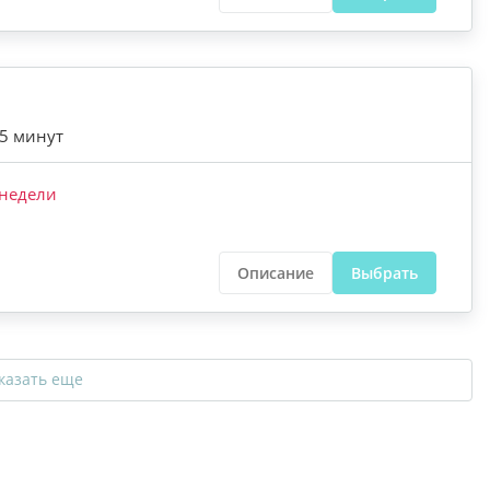
45 минут
недели
Описание
Выбрать
казать еще