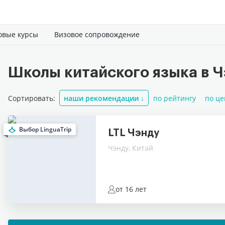
овые курсы
Визовое сопровождение
Школы китайского языка в Ч
Сортировать:
наши рекомендации
↓
по рейтингу
по це
Выбор LinguaTrip
LTL Чэнду
Чэнду, Китай
от 16 лет