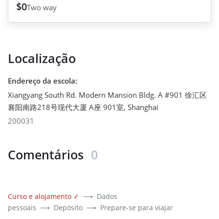
$0
Two way
Localização
Endereço da escola
:
Xiangyang South Rd. Modern Mansion Bldg. A #901 徐汇区
襄阳南路218号现代大厦 A座 901室
,
Shanghai
200031
Comentários
0
Curso e alojamento
✓
⟶
Dados
pessoais
⟶
Depósito
⟶
Prepare-se para viajar