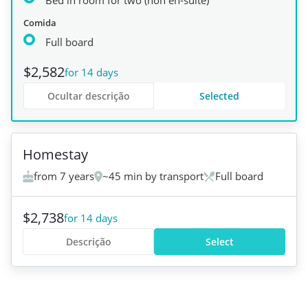
Bed in room for two (non en-suite)
Comida
Full board
$2,582
for 14 days
Ocultar descrição
Selected
+
1
Homestay
from 7 years
~45 min by transport
Full board
$2,738
for 14 days
Descrição
Select