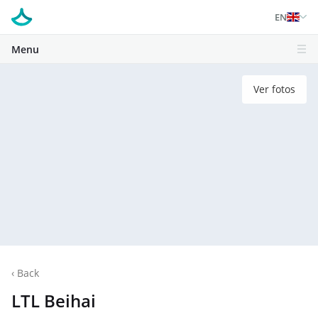
EN
Menu
Ver fotos
‹
Back
LTL Beihai