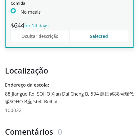
Comida
No meals
$644
for 14 days
Ocultar descrição
Selected
Localização
Endereço da escola
:
88 Jianguo Rd, SOHO Xian Dai Cheng B, 504 建国路88号现代
城SOHO B座 504
,
Beihai
100022
Comentários
0