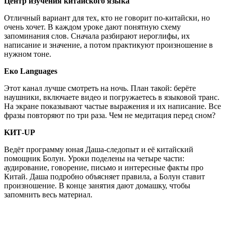
Центр изучения китайского языка
Отличный вариант для тех, кто не говорит по-китайски, но
очень хочет. В каждом уроке дают понятную схему
запоминания слов. Сначала разбирают иероглифы, их
написание и значение, а потом практикуют произношение в
нужном тоне.
Еко Languages
Этот канал лучше смотреть на ночь. План такой: берёте
наушники, включаете видео и погружаетесь в языковой транс.
На экране показывают частые выражения и их написание. Все
фразы повторяют по три раза. Чем не медитация перед сном?
KИТ-UP
Ведёт программу юная Даша-следопыт и её китайский
помощник Болун. Уроки поделены на четыре части:
аудирование, говорение, письмо и интересные факты про
Китай. Даша подробно объясняет правила, а Болун ставит
произношение. В конце занятия дают домашку, чтобы
запомнить весь материал.