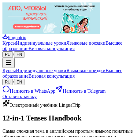
linguatrip
Курсы
Индивидуальные уроки
Языковые поездки
Высшее
образование
Визовая консультация
/
RU
EN
Курсы
Индивидуальные уроки
Языковые поездки
Высшее
образование
Визовая консультация
/
RU
EN
Написать в WhatsApp
Написать в Telegram
Оставить заявку
Электронный учебник LinguaTrip
12-in-1 Tenses Handbook
Самая сложная тема в английском простым языком: понятные
объяснения, наглядные схемы, актуальные примеры и