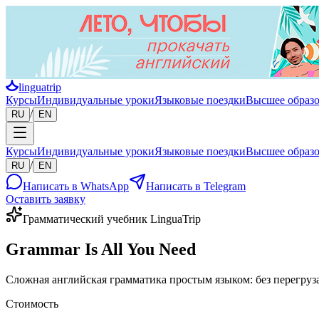
linguatrip
Курсы
Индивидуальные уроки
Языковые поездки
Высшее образ
/
RU
EN
Курсы
Индивидуальные уроки
Языковые поездки
Высшее образ
/
RU
EN
Написать в WhatsApp
Написать в Telegram
Оставить заявку
Грамматический учебник LinguaTrip
Grammar Is All You Need
Сложная английская грамматика простым языком: без перегруза
Стоимость