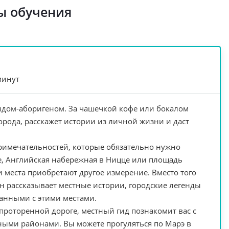
ы обучения
минут
гидом-аборигеном. За чашечкой кофе или бокалом
орода, расскажет истории из личной жизни и даст
примечательностей, которые обязательно нужно
е, Английская набережная в Ницце или площадь
и места приобретают другое измерение. Вместо того
он рассказывает местные истории, городские легенды
анными с этими местами.
 проторенной дороге, местный гид познакомит вас с
ными районами. Вы можете прогуляться по Марэ в