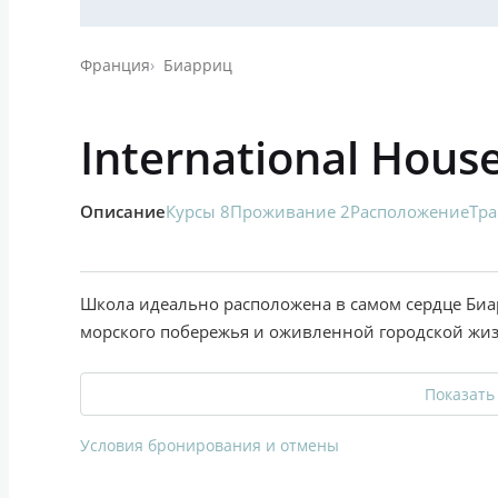
Франция
Биарриц
International Hou
Описание
Курсы 8
Проживание 2
Расположение
Тра
Школа идеально расположена в самом сердце Биа
морского побережья и оживленной городской жиз
Показать
Условия бронирования и отмены