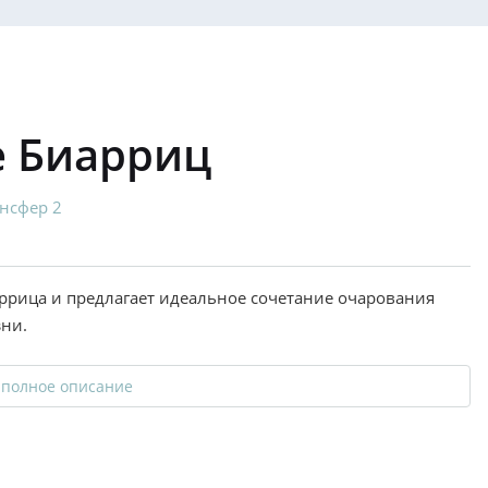
se Биарриц
нсфер 2
ррица и предлагает идеальное сочетание очарования
ни.
 полное описание